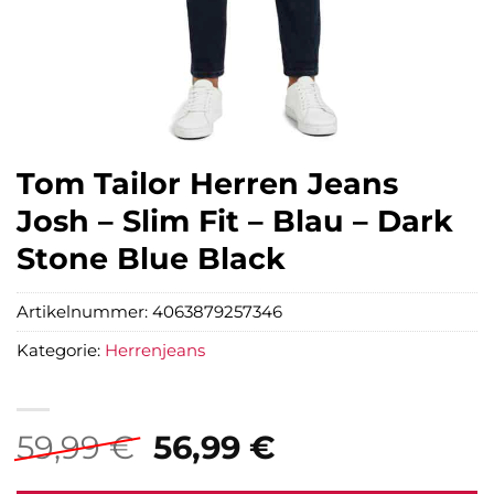
Tom Tailor Herren Jeans
Josh – Slim Fit – Blau – Dark
Stone Blue Black
Artikelnummer:
4063879257346
Kategorie:
Herrenjeans
Ursprünglicher
Aktueller
59,99
€
56,99
€
Preis
Preis