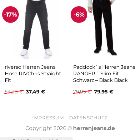
-17%
-6%
riverso Herren Jeans
Paddock`s Herren Jeans
Hose RIVChris Straight
RANGER – Slim Fit –
Fit
Schwarz – Black Black
Ursprünglicher
Aktueller
Ursprünglicher
Aktueller
59,99
€
37,49
€
79,95
€
79,95
€
Preis
Preis
Preis
Preis
war:
ist:
war:
ist:
59,99 €
37,49 €.
79,95 €
79,95 €.
IMPRESSUM
DATENSCHUTZ
Copyright 2026 ©
herrenjeans.de