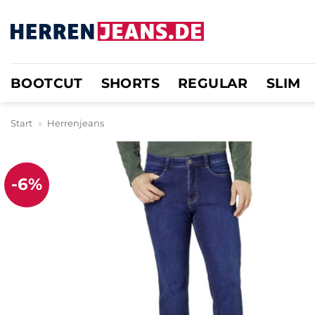
Zum
Inhalt
springen
BOOTCUT
SHORTS
REGULAR
SLIM
Start
»
Herrenjeans
-6%