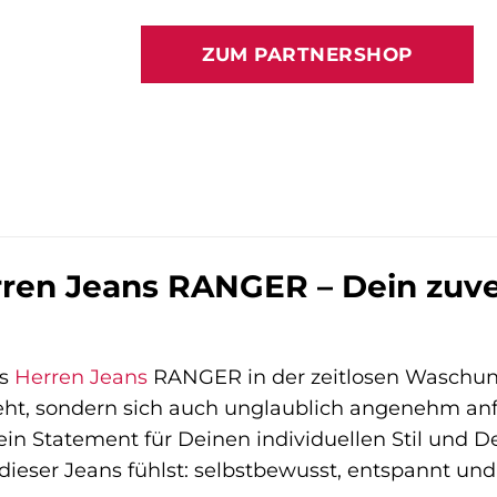
Preis
Preis
war:
ist:
ZUM PARTNERSHOP
79,95 €
79,95 €.
ren Jeans RANGER – Dein zuver
’s
Herren Jeans
RANGER in der zeitlosen Waschung 
ieht, sondern sich auch unglaublich angenehm anfü
 ein Statement für Deinen individuellen Stil und 
 dieser Jeans fühlst: selbstbewusst, entspannt und b