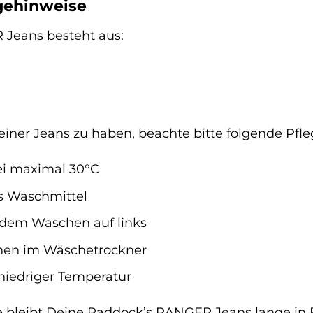
egehinweise
Jeans besteht aus:
iner Jeans zu haben, beachte bitte folgende Pfle
ei maximal 30°C
s Waschmittel
 dem Waschen auf links
nen im Wäschetrockner
 niedriger Temperatur
ge bleibt Deine Paddock’s RANGER Jeans lange in