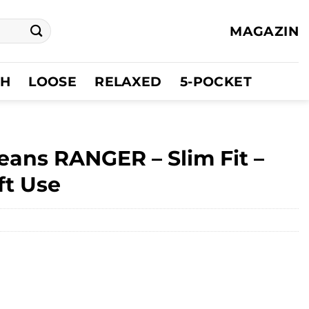
MAGAZIN
CH
LOOSE
RELAXED
5-POCKET
ans RANGER – Slim Fit –
ft Use
er