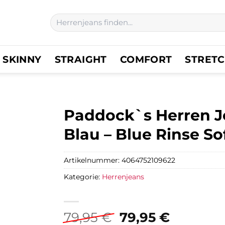
Suchen
nach:
SKINNY
STRAIGHT
COMFORT
STRET
Paddock`s Herren Je
Blau – Blue Rinse So
Artikelnummer:
4064752109622
Kategorie:
Herrenjeans
Ursprünglicher
Aktuell
79,95
€
79,95
€