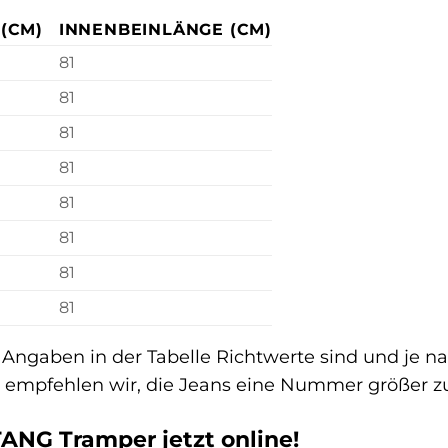
(CM)
INNENBEINLÄNGE (CM)
81
81
81
81
81
81
81
81
e Angaben in der Tabelle Richtwerte sind und je
l empfehlen wir, die Jeans eine Nummer größer zu
ANG Tramper jetzt online!