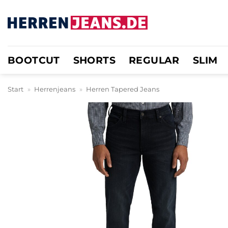
Zum
Inhalt
springen
BOOTCUT
SHORTS
REGULAR
SLIM
Start
»
Herrenjeans
»
Herren Tapered Jeans