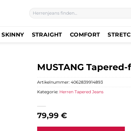
Suchen
nach:
SKINNY
STRAIGHT
COMFORT
STRET
MUSTANG Tapered-fi
Artikelnummer:
4062839914893
Kategorie:
Herren Tapered Jeans
79,99
€