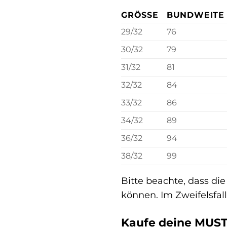
GRÖSSE
BUNDWEITE 
29/32
76
30/32
79
31/32
81
32/32
84
33/32
86
34/32
89
36/32
94
38/32
99
Bitte beachte, dass di
können. Im Zweifelsfal
Kaufe deine MUST