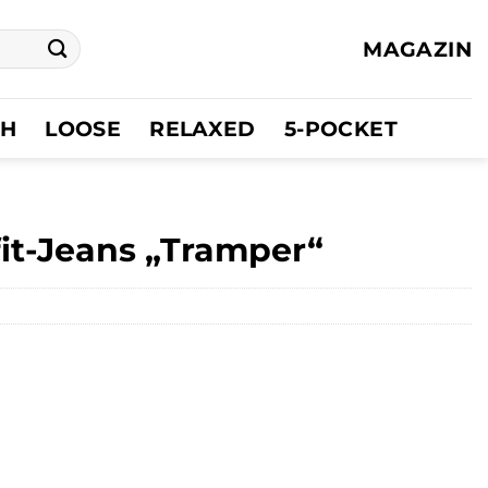
MAGAZIN
CH
LOOSE
RELAXED
5-POCKET
t-Jeans „Tramper“