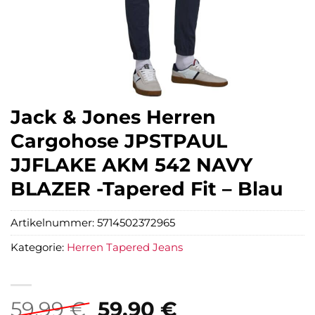
Jack & Jones Herren
Cargohose JPSTPAUL
JJFLAKE AKM 542 NAVY
BLAZER -Tapered Fit – Blau
Artikelnummer:
5714502372965
Kategorie:
Herren Tapered Jeans
Ursprünglicher
Aktueller
59,99
€
59,90
€