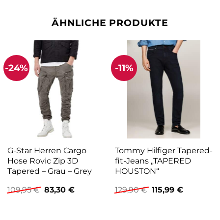
ÄHNLICHE PRODUKTE
-24%
-11%
G-Star Herren Cargo
Tommy Hilfiger Tapered-
Hose Rovic Zip 3D
fit-Jeans „TAPERED
Tapered – Grau – Grey
HOUSTON“
Ursprünglicher
Aktueller
Ursprünglicher
Aktueller
109,95
€
83,30
€
129,90
€
115,99
€
Preis
Preis
Preis
Preis
war:
ist:
war:
ist:
109,95 €
83,30 €.
129,90 €
115,99 €.