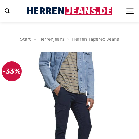
Zum
Inhalt
springen
Start
»
Herrenjeans
»
Herren Tapered Jeans
-33%