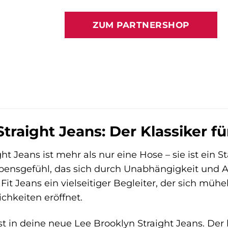
Preis
Preis
war:
ist:
ZUM PARTNERSHOP
85,00 €
129,00 
traight Jeans: Der Klassiker fü
t Jeans ist mehr als nur eine Hose – sie ist ein St
bensgefühl, das sich durch Unabhängigkeit und Au
 Fit Jeans ein vielseitiger Begleiter, der sich müh
chkeiten eröffnet.
üpfst in deine neue Lee Brooklyn Straight Jeans.