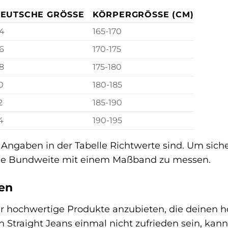
EUTSCHE GRÖSSE
KÖRPERGRÖSSE (CM)
4
165-170
6
170-175
8
175-180
0
180-185
2
185-190
4
190-195
 Angaben in der Tabelle Richtwerte sind. Um siche
ine Bundweite mit einem Maßband zu messen.
uen
 dir hochwertige Produkte anzubieten, die deinen
n Straight Jeans einmal nicht zufrieden sein, kan