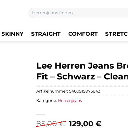
Suchen
nach:
SKINNY
STRAIGHT
COMFORT
STRET
Lee Herren Jeans Br
Fit – Schwarz – Clea
Artikelnummer:
5400919975843
Kategorie:
Herrenjeans
Ursprünglicher
Aktuel
85,00
€
129,00
€