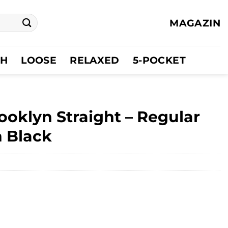
MAGAZIN
CH
LOOSE
RELAXED
5-POCKET
ooklyn Straight – Regular
n Black
ler