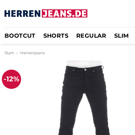
Zum
Inhalt
springen
BOOTCUT
SHORTS
REGULAR
SLIM
Start
»
Herrenjeans
-12%