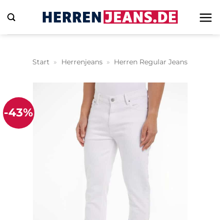
Zum
Inhalt
springen
Start
»
Herrenjeans
»
Herren Regular Jeans
-43%