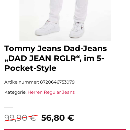
Tommy Jeans Dad-Jeans
„DAD JEAN RGLR“, im 5-
Pocket-Style
Artikelnummer:
8720646753079
Kategorie:
Herren Regular Jeans
Ursprünglicher
Aktueller
99,90
€
56,80
€
Preis
Preis