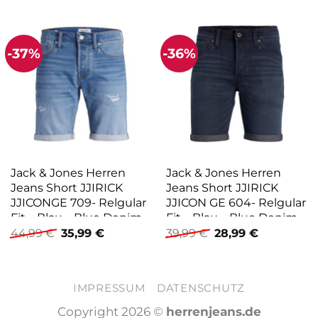
-37%
-36%
Jack & Jones Herren
Jack & Jones Herren
Jeans Short JJIRICK
Jeans Short JJIRICK
JJICONGE 709- Relgular
JJICON GE 604- Relgular
Fit – Blau – Blue Denim
Fit – Blau – Blue Denim
Ursprünglicher
Aktueller
Ursprünglicher
Aktueller
44,99
€
35,99
€
39,99
€
28,99
€
Preis
Preis
Preis
Preis
war:
ist:
war:
ist:
44,99 €
35,99 €.
39,99 €
28,99 €.
IMPRESSUM
DATENSCHUTZ
Copyright 2026 ©
herrenjeans.de