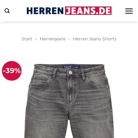
Zum
Inhalt
springen
Start
»
Herrenjeans
»
Herren Jeans Shorts
-39%