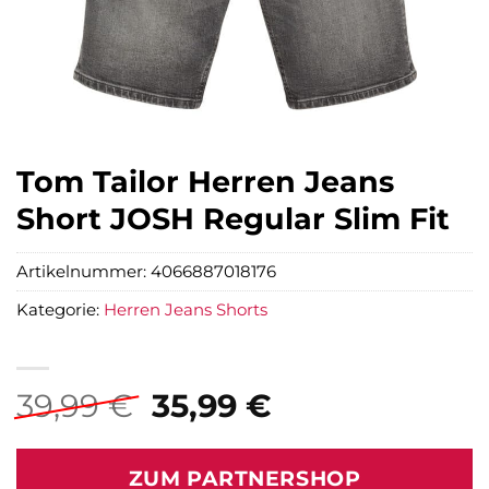
Tom Tailor Herren Jeans
Short JOSH Regular Slim Fit
Artikelnummer:
4066887018176
Kategorie:
Herren Jeans Shorts
Ursprünglicher
Aktueller
39,99
€
35,99
€
Preis
Preis
war:
ist:
ZUM PARTNERSHOP