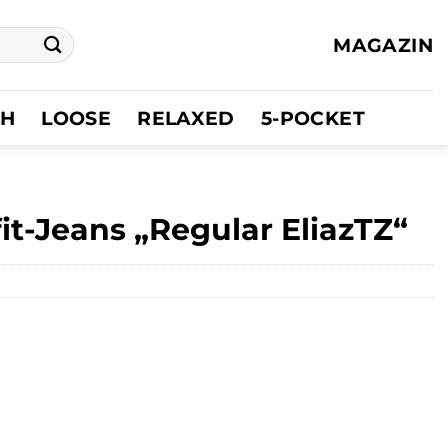
MAGAZIN
CH
LOOSE
RELAXED
5-POCKET
t-Jeans „Regular EliazTZ“
er