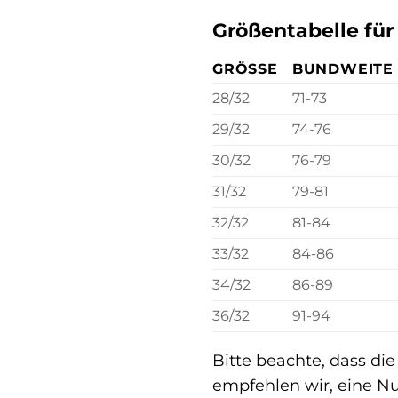
Größentabelle für
GRÖSSE
BUNDWEITE 
28/32
71-73
29/32
74-76
30/32
76-79
31/32
79-81
32/32
81-84
33/32
84-86
34/32
86-89
36/32
91-94
Bitte beachte, dass di
empfehlen wir, eine N