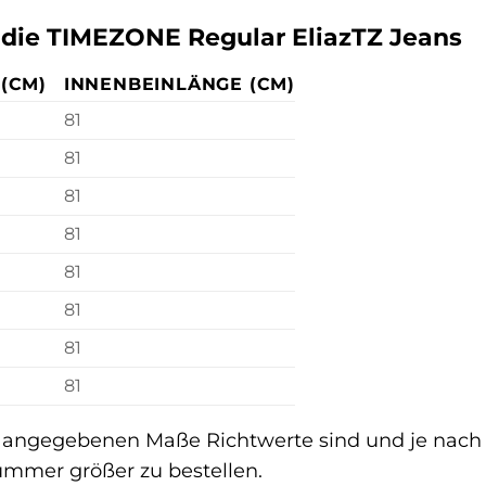
 die TIMEZONE Regular EliazTZ Jeans
(CM)
INNENBEINLÄNGE (CM)
81
81
81
81
81
81
81
81
e angegebenen Maße Richtwerte sind und je nach Mo
ummer größer zu bestellen.