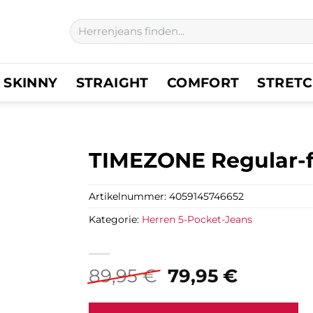
Suchen
nach:
SKINNY
STRAIGHT
COMFORT
STRET
TIMEZONE Regular-fi
Artikelnummer:
4059145746652
Kategorie:
Herren 5-Pocket-Jeans
Ursprünglicher
Aktuell
89,95
€
79,95
€
Preis
Preis
war:
ist: