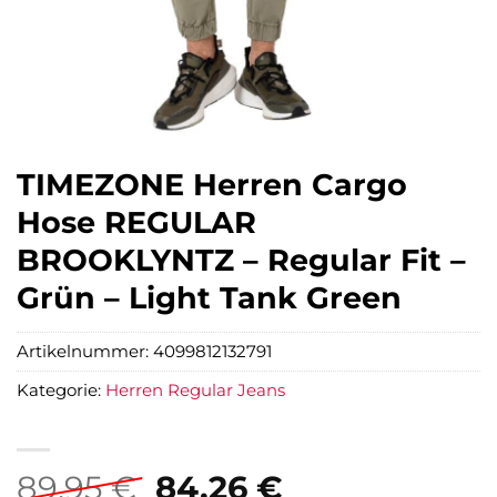
TIMEZONE Herren Cargo
Hose REGULAR
BROOKLYNTZ – Regular Fit –
Grün – Light Tank Green
Artikelnummer:
4099812132791
Kategorie:
Herren Regular Jeans
Ursprünglicher
Aktueller
89,95
€
84,26
€