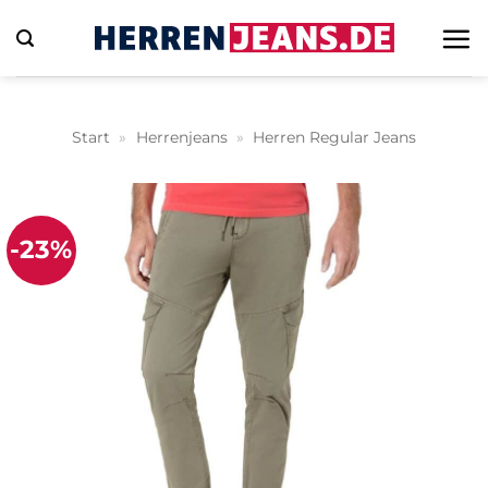
Zum
Inhalt
springen
Start
»
Herrenjeans
»
Herren Regular Jeans
-23%