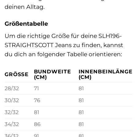
deinen Alltag.
Größentabelle
Um die richtige Größe für deine SLH196-
STRAIGHTSCOTT Jeans zu finden, kannst
du dich an folgender Tabelle orientieren:
BUNDWEITE
INNENBEINLÄNGE
GRÖSSE
(CM)
(CM)
28/32
71
81
30/32
76
81
32/32
81
81
34/32
86
81
36/32
91
81