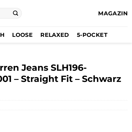
MAGAZIN
CH
LOOSE
RELAXED
5-POCKET
ren Jeans SLH196-
 – Straight Fit – Schwarz