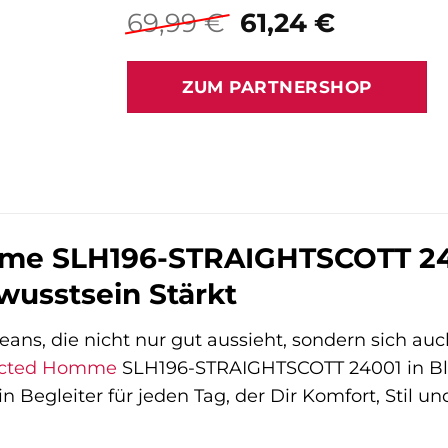
Ursprünglicher
Aktuelle
69,99
€
61,24
€
Preis
Preis
war:
ist:
ZUM PARTNERSHOP
69,99 €
61,24 €.
me SLH196-STRAIGHTSCOTT 2400
wusstsein Stärkt
ans, die nicht nur gut aussieht, sondern sich auc
ected Homme
SLH196-STRAIGHTSCOTT 24001 in Blac
ein Begleiter für jeden Tag, der Dir Komfort, Stil