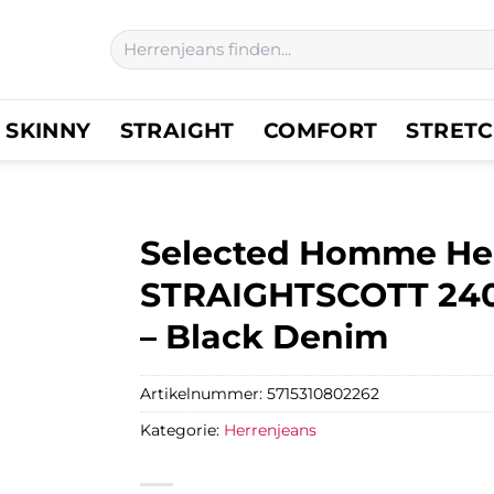
Suchen
nach:
SKINNY
STRAIGHT
COMFORT
STRET
Selected Homme Her
STRAIGHTSCOTT 24001
– Black Denim
Artikelnummer:
5715310802262
Kategorie:
Herrenjeans