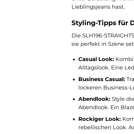
Lieblingsjeans hast.
Styling-Tipps fü
Die SLH196-STRAIGHTSCO
sie perfekt in Szene se
Casual Look:
Kombini
Alltagslook. Eine Le
Business Casual:
Tra
lockeren Business-L
Abendlook:
Style di
Abendlook. Ein Blaz
Rockiger Look:
Komb
rebellischen Look. A