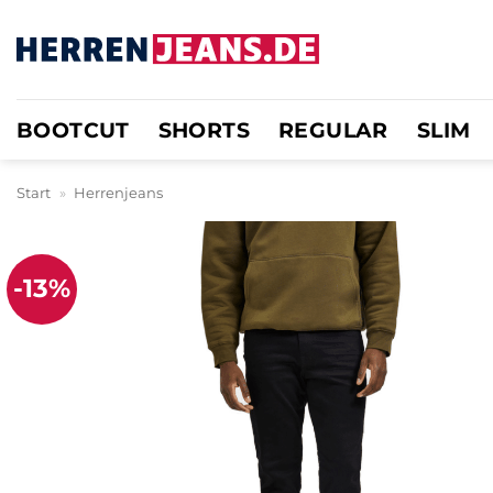
Zum
Inhalt
springen
BOOTCUT
SHORTS
REGULAR
SLIM
Start
»
Herrenjeans
-13%