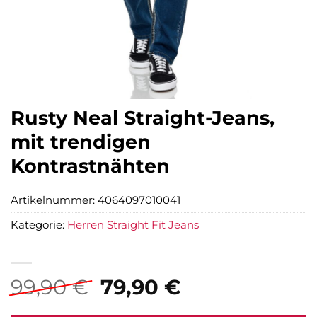
Rusty Neal Straight-Jeans,
mit trendigen
Kontrastnähten
Artikelnummer:
4064097010041
Kategorie:
Herren Straight Fit Jeans
Ursprünglicher
Aktueller
99,90
€
79,90
€
Preis
Preis