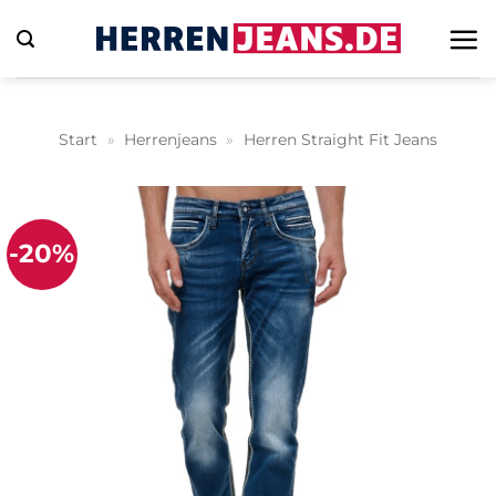
Zum
Inhalt
springen
Start
»
Herrenjeans
»
Herren Straight Fit Jeans
-20%