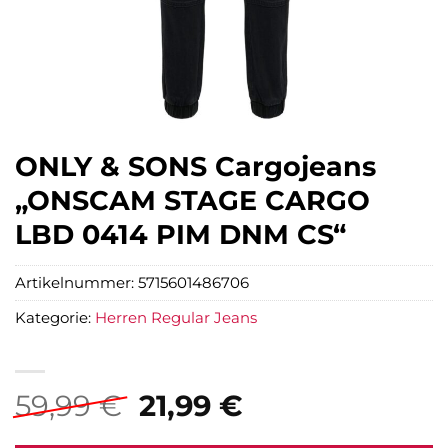
ONLY & SONS Cargojeans
„ONSCAM STAGE CARGO
LBD 0414 PIM DNM CS“
Artikelnummer:
5715601486706
Kategorie:
Herren Regular Jeans
Ursprünglicher
Aktueller
59,99
€
21,99
€
Preis
Preis