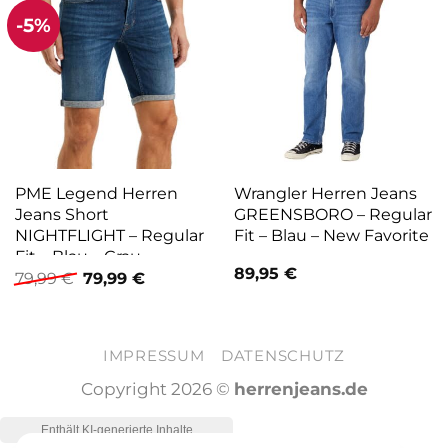
-5%
PME Legend Herren
Wrangler Herren Jeans
Jeans Short
GREENSBORO – Regular
NIGHTFLIGHT – Regular
Fit – Blau – New Favorite
Fit – Blau – Grau
89,95
€
Ursprünglicher
Aktueller
79,99
€
79,99
€
Preis
Preis
war:
ist:
79,99 €
79,99 €.
IMPRESSUM
DATENSCHUTZ
Copyright 2026 ©
herrenjeans.de