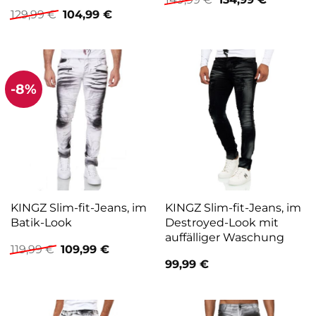
Preis
Preis
Ursprünglicher
Aktueller
129,99
€
104,99
€
war:
ist:
Preis
Preis
149,99 €
134,99 €.
war:
ist:
129,99 €
104,99 €.
-8%
KINGZ Slim-fit-Jeans, im
KINGZ Slim-fit-Jeans, im
Batik-Look
Destroyed-Look mit
auffälliger Waschung
Ursprünglicher
Aktueller
119,99
€
109,99
€
Preis
Preis
99,99
€
war:
ist:
119,99 €
109,99 €.