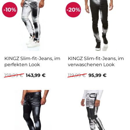
-10%
-20%
KINGZ Slim-fit-Jeans, im
KINGZ Slim-fit-Jeans, im
perfekten Look
verwaschenen Look
Ursprünglicher
Aktueller
Ursprünglicher
Aktueller
159,99
€
143,99
€
119,99
€
95,99
€
Preis
Preis
Preis
Preis
war:
ist:
war:
ist:
159,99 €
143,99 €.
119,99 €
95,99 €.