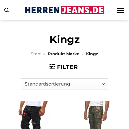
Zum
Inhalt
springen
Kingz
Start
»
Produkt Marke
»
Kingz
FILTER