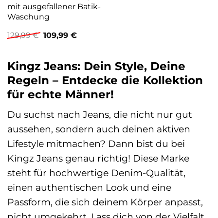
mit ausgefallener Batik-
Waschung
Ursprünglicher
Aktueller
129,99
€
109,99
€
Preis
Preis
war:
ist:
129,99 €
109,99 €.
Kingz Jeans: Dein Style, Deine
Regeln – Entdecke die Kollektion
für echte Männer!
Du suchst nach Jeans, die nicht nur gut
aussehen, sondern auch deinen aktiven
Lifestyle mitmachen? Dann bist du bei
Kingz Jeans genau richtig! Diese Marke
steht für hochwertige Denim-Qualität,
einen authentischen Look und eine
Passform, die sich deinem Körper anpasst,
nicht umgekehrt. Lass dich von der Vielfalt