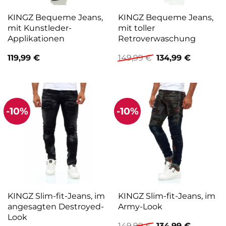
KINGZ Bequeme Jeans,
KINGZ Bequeme Jeans,
mit Kunstleder-
mit toller
Applikationen
Retroverwaschung
Ursprünglicher
Aktuelle
119,99
€
149,99
€
134,99
€
Preis
Preis
war:
ist:
149,99 €
134,99 €.
-10%
-10%
KINGZ Slim-fit-Jeans, im
KINGZ Slim-fit-Jeans, im
angesagten Destroyed-
Army-Look
Look
Ursprünglicher
Aktuelle
149,99
€
134,99
€