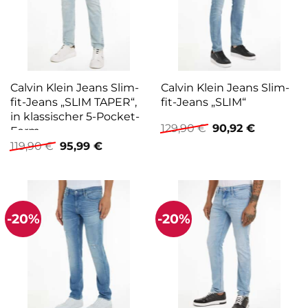
Calvin Klein Jeans Slim-
Calvin Klein Jeans Slim-
fit-Jeans „SLIM TAPER“,
fit-Jeans „SLIM“
in klassischer 5-Pocket-
Ursprünglicher
Aktueller
129,90
€
90,92
€
Form
Preis
Preis
Ursprünglicher
Aktueller
119,90
€
95,99
€
war:
ist:
Preis
Preis
129,90 €
90,92 €.
war:
ist:
119,90 €
95,99 €.
-20%
-20%