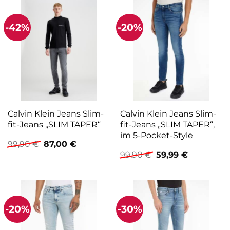
-42%
-20%
Calvin Klein Jeans Slim-
Calvin Klein Jeans Slim-
fit-Jeans „SLIM TAPER“
fit-Jeans „SLIM TAPER“,
im 5-Pocket-Style
Ursprünglicher
Aktueller
99,90
€
87,00
€
Preis
Preis
Ursprünglicher
Aktueller
99,90
€
59,99
€
war:
ist:
Preis
Preis
99,90 €
87,00 €.
war:
ist:
99,90 €
59,99 €.
-20%
-30%