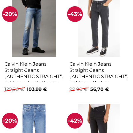
-20%
-43%
Calvin Klein Jeans
Calvin Klein Jeans
Straight-Jeans
Straight-Jeans
„AUTHENTIC STRAIGHT“,
„AUTHENTIC STRAIGHT“,
in klassischer 5-Pocket-
mit Logo-Badge
Ursprünglicher
Aktueller
Ursprünglicher
Aktueller
Form
129,90
€
103,99
€
99,90
€
56,70
€
Preis
Preis
Preis
Preis
war:
ist:
war:
ist:
129,90 €
103,99 €.
99,90 €
56,70 €.
-20%
-42%