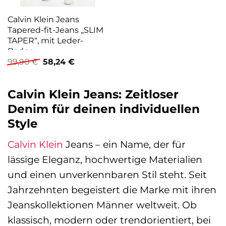
Calvin Klein Jeans
Tapered-fit-Jeans „SLIM
TAPER“, mit Leder-
Badge
Ursprünglicher
Aktueller
99,90
€
58,24
€
Preis
Preis
war:
ist:
99,90 €
58,24 €.
Calvin Klein Jeans: Zeitloser
Denim für deinen individuellen
Style
Calvin Klein
Jeans – ein Name, der für
lässige Eleganz, hochwertige Materialien
und einen unverkennbaren Stil steht. Seit
Jahrzehnten begeistert die Marke mit ihren
Jeanskollektionen Männer weltweit. Ob
klassisch, modern oder trendorientiert, bei