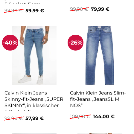
5-Pocket-Form
Ursprünglicher
Aktueller
99,90
€
79,99
€
Ursprünglicher
Aktueller
99,90
€
59,99
€
Preis
Preis
Preis
Preis
war:
ist:
war:
ist:
99,90 €
79,99 €.
99,90 €
59,99 €.
-40%
-26%
Calvin Klein Jeans
Calvin Klein Jeans Slim-
Skinny-fit-Jeans „SUPER
fit-Jeans „JeansSLIM
SKINNY“, in klassischer
NOS“
5-Pocket-Form
Ursprünglicher
Aktuelle
109,90
€
144,00
€
Ursprünglicher
Aktueller
99,90
€
57,99
€
Preis
Preis
Preis
Preis
war:
ist:
war:
ist:
109,90 €
144,00 €
99,90 €
57,99 €.