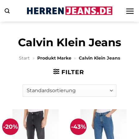
Zum
Inhalt
springen
Calvin Klein Jeans
Start
»
Produkt Marke
»
Calvin Klein Jeans
FILTER
-20%
-43%