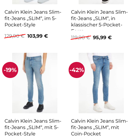
Calvin Klein Jeans Slim-
Calvin Klein Jeans Slim-
fit-Jeans „SLIM“, im 5-
fit-Jeans „SLIM“, in
Pocket-Style
klassischer 5-Pocket-
Form
Ursprünglicher
Aktueller
129,90
€
103,99
€
Ursprünglicher
Aktueller
119,90
€
95,99
€
Preis
Preis
Preis
Preis
war:
ist:
war:
ist:
129,90 €
103,99 €.
119,90 €
95,99 €.
-19%
-42%
Calvin Klein Jeans Slim-
Calvin Klein Jeans Slim-
fit-Jeans „SLIM“, mit 5-
fit-Jeans „SLIM“, mit
Pocket-Style
Coin-Pocket