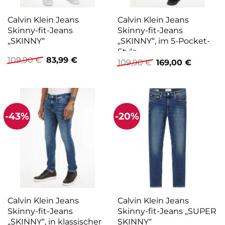
Calvin Klein Jeans
Calvin Klein Jeans
Skinny-fit-Jeans
Skinny-fit-Jeans
„SKINNY“
„SKINNY“, im 5-Pocket-
Style
Ursprünglicher
Aktueller
109,90
€
83,99
€
Ursprünglicher
Aktuelle
109,90
€
169,00
€
Preis
Preis
Preis
Preis
war:
ist:
war:
ist:
109,90 €
83,99 €.
109,90 €
169,00 €
-43%
-20%
Calvin Klein Jeans
Calvin Klein Jeans
Skinny-fit-Jeans
Skinny-fit-Jeans „SUPER
„SKINNY“, in klassischer
SKINNY“