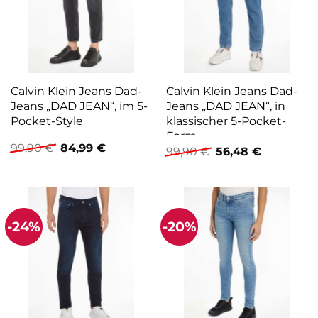
Calvin Klein Jeans Dad-
Calvin Klein Jeans Dad-
Jeans „DAD JEAN“, im 5-
Jeans „DAD JEAN“, in
Pocket-Style
klassischer 5-Pocket-
Form
Ursprünglicher
Aktueller
99,90
€
84,99
€
Ursprünglicher
Aktueller
99,90
€
56,48
€
Preis
Preis
Preis
Preis
war:
ist:
war:
ist:
99,90 €
84,99 €.
99,90 €
56,48 €.
-24%
-20%