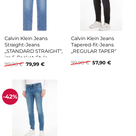
Calvin Klein Jeans
Calvin Klein Jeans
Straight-Jeans
Tapered-fit-Jeans
„STANDARD STRAIGHT“,
„REGULAR TAPER“
im 5-Pocket-Style
Ursprünglicher
Aktueller
99,90
€
57,90
€
Ursprünglicher
Aktueller
99,90
€
79,99
€
Preis
Preis
Preis
Preis
war:
ist:
war:
ist:
99,90 €
57,90 €.
99,90 €
79,99 €.
-42%