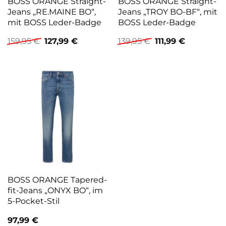
BOSS ORANGE Straight-
BOSS ORANGE Straight-
Jeans „RE.MAINE BO“,
Jeans „TROY BO-BF“, mit
mit BOSS Leder-Badge
BOSS Leder-Badge
Ursprünglicher
Aktueller
Ursprünglicher
Aktueller
159,95
€
127,99
€
139,95
€
111,99
€
Preis
Preis
Preis
Preis
war:
ist:
war:
ist:
159,95 €
127,99 €.
139,95 €
111,99 €.
BOSS ORANGE Tapered-
fit-Jeans „ONYX BO“, im
5-Pocket-Stil
97,99
€