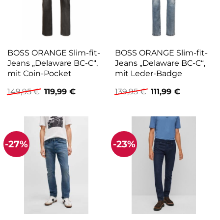
BOSS ORANGE Slim-fit-
BOSS ORANGE Slim-fit-
Jeans „Delaware BC-C“,
Jeans „Delaware BC-C“,
mit Coin-Pocket
mit Leder-Badge
Ursprünglicher
Aktueller
Ursprünglicher
Aktueller
149,95
€
119,99
€
139,95
€
111,99
€
Preis
Preis
Preis
Preis
war:
ist:
war:
ist:
149,95 €
119,99 €.
139,95 €
111,99 €.
-27%
-23%