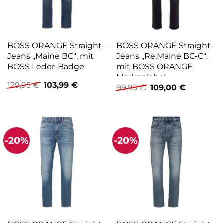
BOSS ORANGE Straight-
BOSS ORANGE Straight-
Jeans „Maine BC“, mit
Jeans „Re.Maine BC-C“,
BOSS Leder-Badge
mit BOSS ORANGE
Markenlabel
Ursprünglicher
Aktueller
129,95
€
103,99
€
Ursprünglicher
Aktueller
99,95
€
109,00
€
Preis
Preis
Preis
Preis
war:
ist:
war:
ist:
129,95 €
103,99 €.
99,95 €
109,00 €.
-20%
-20%