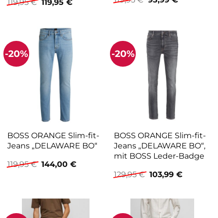
Ursprünglicher
Aktueller
Bundabschluss
119,95
€
119,95
€
Preis
Preis
Preis
Preis
war:
ist:
war:
ist:
119,95 €
95,99 €.
119,95 €
119,95 €.
-20%
-20%
BOSS ORANGE Slim-fit-
BOSS ORANGE Slim-fit-
Jeans „DELAWARE BO“
Jeans „DELAWARE BO“,
mit BOSS Leder-Badge
Ursprünglicher
Aktueller
119,95
€
144,00
€
Preis
Preis
Ursprünglicher
Aktueller
129,95
€
103,99
€
war:
ist:
Preis
Preis
119,95 €
144,00 €.
war:
ist:
129,95 €
103,99 €.