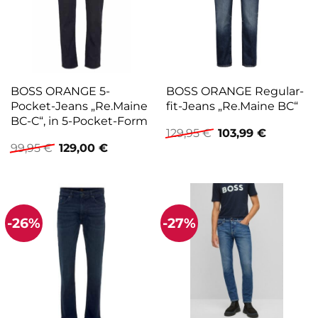
BOSS ORANGE 5-
BOSS ORANGE Regular-
Pocket-Jeans „Re.Maine
fit-Jeans „Re.Maine BC“
BC-C“, in 5-Pocket-Form
Ursprünglicher
Aktueller
129,95
€
103,99
€
Preis
Preis
Ursprünglicher
Aktueller
99,95
€
129,00
€
war:
ist:
Preis
Preis
129,95 €
103,99 €.
war:
ist:
99,95 €
129,00 €.
-26%
-27%