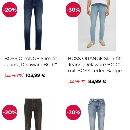
-20%
-30%
BOSS ORANGE Slim-fit-
BOSS ORANGE Slim-fit-
Jeans „Delaware BC-C“
Jeans „Delaware BC-C“,
mit BOSS Leder-Badge
Ursprünglicher
Aktueller
129,95
€
103,99
€
Preis
Preis
Ursprünglicher
Aktueller
119,95
€
83,99
€
war:
ist:
Preis
Preis
129,95 €
103,99 €.
war:
ist:
119,95 €
83,99 €.
-20%
-20%