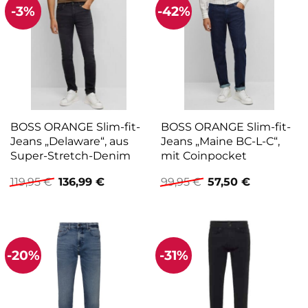
-3%
-42%
BOSS ORANGE Slim-fit-
BOSS ORANGE Slim-fit-
Jeans „Delaware“, aus
Jeans „Maine BC-L-C“,
Super-Stretch-Denim
mit Coinpocket
Ursprünglicher
Aktueller
Ursprünglicher
Aktueller
119,95
€
136,99
€
99,95
€
57,50
€
Preis
Preis
Preis
Preis
war:
ist:
war:
ist:
119,95 €
136,99 €.
99,95 €
57,50 €.
-20%
-31%