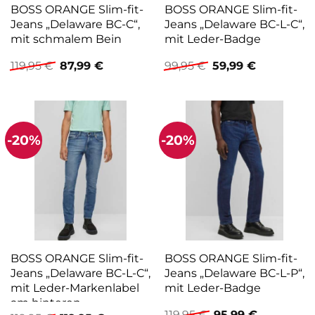
BOSS ORANGE Slim-fit-
BOSS ORANGE Slim-fit-
Jeans „Delaware BC-C“,
Jeans „Delaware BC-L-C“,
mit schmalem Bein
mit Leder-Badge
Ursprünglicher
Aktueller
Ursprünglicher
Aktueller
119,95
€
87,99
€
99,95
€
59,99
€
Preis
Preis
Preis
Preis
war:
ist:
war:
ist:
119,95 €
87,99 €.
99,95 €
59,99 €.
-20%
-20%
BOSS ORANGE Slim-fit-
BOSS ORANGE Slim-fit-
Jeans „Delaware BC-L-C“,
Jeans „Delaware BC-L-P“,
mit Leder-Markenlabel
mit Leder-Badge
am hinteren
Ursprünglicher
Aktueller
119,95
€
95,99
€