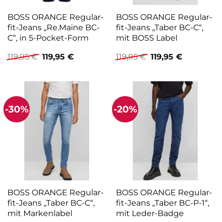
BOSS ORANGE Regular-
BOSS ORANGE Regular-
fit-Jeans „Re.Maine BC-
fit-Jeans „Taber BC-C“,
C“, in 5-Pocket-Form
mit BOSS Label
Ursprünglicher
Aktueller
Ursprünglicher
Aktueller
119,95
€
119,95
€
119,95
€
119,95
€
Preis
Preis
Preis
Preis
war:
ist:
war:
ist:
119,95 €
119,95 €.
119,95 €
119,95 €.
-30%
-20%
BOSS ORANGE Regular-
BOSS ORANGE Regular-
fit-Jeans „Taber BC-C“,
fit-Jeans „Taber BC-P-1“,
mit Markenlabel
mit Leder-Badge