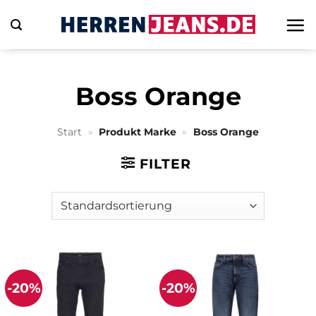
Zum
Inhalt
springen
Boss Orange
Start
»
Produkt Marke
»
Boss Orange
FILTER
-20%
-20%