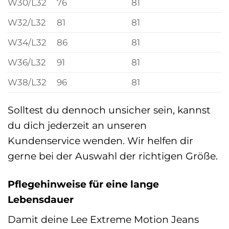
W30/L32
76
81
W32/L32
81
81
W34/L32
86
81
W36/L32
91
81
W38/L32
96
81
Solltest du dennoch unsicher sein, kannst
du dich jederzeit an unseren
Kundenservice wenden. Wir helfen dir
gerne bei der Auswahl der richtigen Größe.
Pflegehinweise für eine lange
Lebensdauer
Damit deine Lee Extreme Motion Jeans