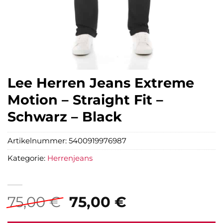
Lee Herren Jeans Extreme
Motion – Straight Fit –
Schwarz – Black
Artikelnummer:
5400919976987
Kategorie:
Herrenjeans
Ursprünglicher
Aktueller
75,00
€
75,00
€
Preis
Preis