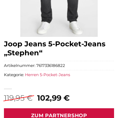
Joop Jeans 5-Pocket-Jeans
„Stephen“
Artikelnummer:
7617336186822
Kategorie:
Herren 5-Pocket-Jeans
Ursprünglicher
Aktueller
119,95
€
102,99
€
Preis
Preis
war:
ist:
ZUM PARTNERSHOP