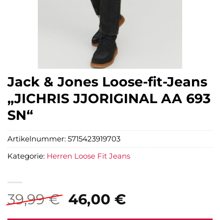
Jack & Jones Loose-fit-Jeans
„JICHRIS JJORIGINAL AA 693
SN“
Artikelnummer:
5715423919703
Kategorie:
Herren Loose Fit Jeans
Ursprünglicher
Aktueller
39,99
€
46,00
€
Preis
Preis