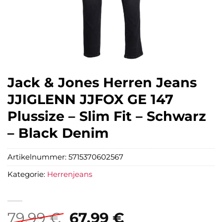
Jack & Jones Herren Jeans
JJIGLENN JJFOX GE 147
Plussize – Slim Fit – Schwarz
– Black Denim
Artikelnummer:
5715370602567
Kategorie:
Herrenjeans
Ursprünglicher
Aktueller
79,99
€
67,99
€