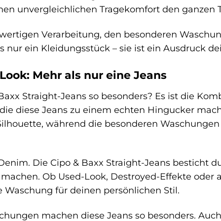
inen unvergleichlichen Tragekomfort den ganzen T
hwertigen Verarbeitung, den besonderen Waschung
s nur ein Kleidungsstück – sie ist ein Ausdruck dei
Look: Mehr als nur eine Jeans
Baxx Straight-Jeans so besonders? Es ist die Kom
 die diese Jeans zu einem echten Hingucker macht.
ilhouette, während die besonderen Waschungen 
 Denim. Die Cipo & Baxx Straight-Jeans besticht d
machen. Ob Used-Look, Destroyed-Effekte oder auf
e Waschung für deinen persönlichen Stil.
chungen machen diese Jeans so besonders. Auch d