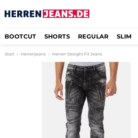
Zum
Inhalt
springen
BOOTCUT
SHORTS
REGULAR
SLIM
Start
»
Herrenjeans
»
Herren Straight Fit Jeans