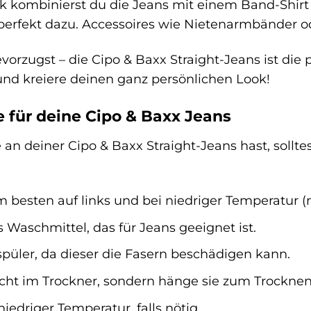
k kombinierst du die Jeans mit einem Band-Shirt
erfekt dazu. Accessoires wie Nietenarmbänder od
vorzugst – die Cipo & Baxx Straight-Jeans ist die p
 und kreiere deinen ganz persönlichen Look!
e für deine Cipo & Baxx Jeans
n deiner Cipo & Baxx Straight-Jeans hast, solltes
 besten auf links und bei niedriger Temperatur (
Waschmittel, das für Jeans geeignet ist.
püler, da dieser die Fasern beschädigen kann.
icht im Trockner, sondern hänge sie zum Trocknen
iedriger Temperatur, falls nötig.