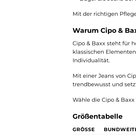
Mit der richtigen Pfle
Warum Cipo & Ba
Cipo & Baxx steht für 
klassischen Elementen 
Individualität.
Mit einer Jeans von Cip
trendbewusst und setzt 
Wähle die Cipo & Baxx 
Größentabelle
GRÖSSE
BUNDWEITE