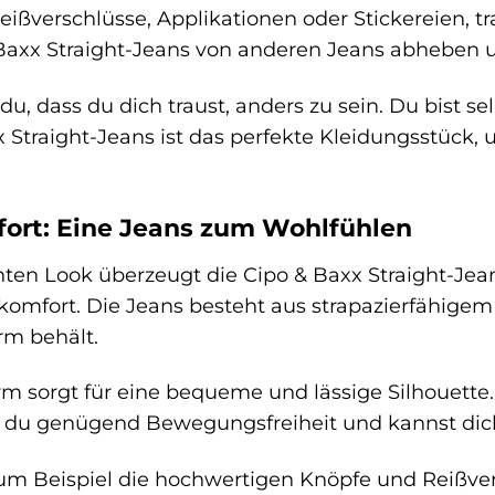
Reißverschlüsse, Applikationen oder Stickereien, 
& Baxx Straight-Jeans von anderen Jeans abheben u
 du, dass du dich traust, anders zu sein. Du bist se
x Straight-Jeans ist das perfekte Kleidungsstück
fort: Eine Jeans zum Wohlfühlen
en Look überzeugt die Cipo & Baxx Straight-Jean
komfort. Die Jeans besteht aus strapazierfähige
m behält.
orm sorgt für eine bequeme und lässige Silhouette
ast du genügend Bewegungsfreiheit und kannst di
zum Beispiel die hochwertigen Knöpfe und Reißve