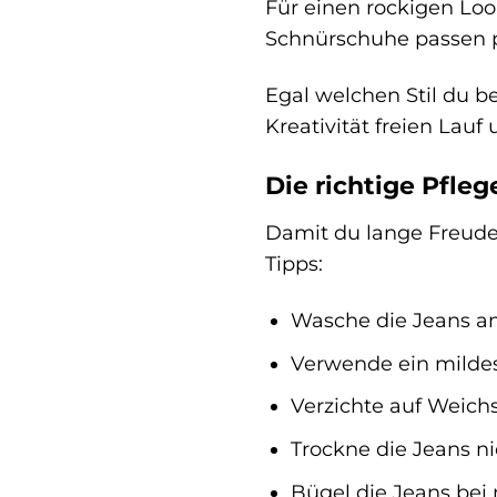
Für einen rockigen Loo
Schnürschuhe passen p
Egal welchen Stil du be
Kreativität freien Lauf
Die richtige Pfleg
Damit du lange Freude a
Tipps:
Wasche die Jeans am
Verwende ein mildes 
Verzichte auf Weichs
Trockne die Jeans n
Bügel die Jeans bei n