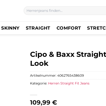
Suchen
nach:
SKINNY
STRAIGHT
COMFORT
STRET
Cipo & Baxx Straigh
Look
Artikelnummer:
4062765438609
Kategorie:
Herren Straight Fit Jeans
109,99
€