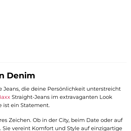
in Denim
 Jeans, die deine Persönlichkeit unterstreicht
Baxx
Straight-Jeans im extravaganten Look
e ist ein Statement.
es Zeichen. Ob in der City, beim Date oder auf
. Sie vereint Komfort und Style auf einzigartige