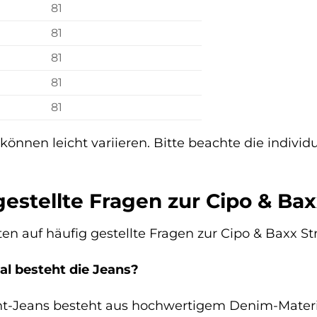
81
81
81
81
81
önnen leicht variieren. Bitte beachte die individ
estellte Fragen zur Cipo & Bax
ten auf häufig gestellte Fragen zur Cipo & Baxx S
al besteht die Jeans?
ght-Jeans besteht aus hochwertigem Denim-Materi