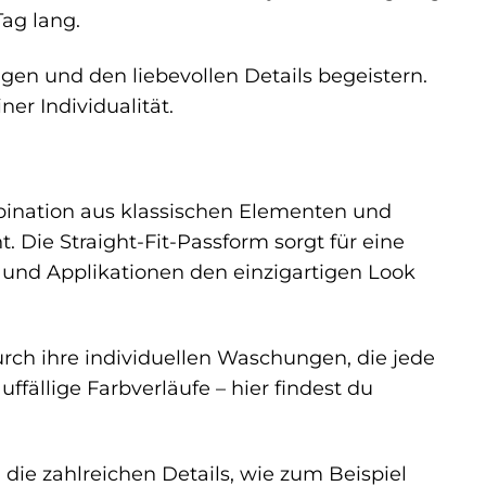
ag lang.
en und den liebevollen Details begeistern.
ner Individualität.
bination aus klassischen Elementen und
 Die Straight-Fit-Passform sorgt für eine
und Applikationen den einzigartigen Look
urch ihre individuellen Waschungen, die jede
fällige Farbverläufe – hier findest du
ie zahlreichen Details, wie zum Beispiel