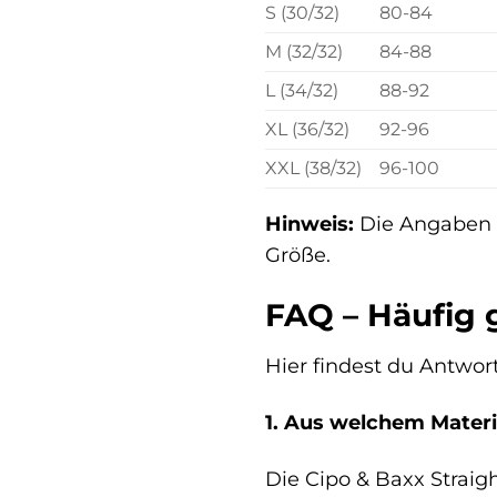
S (30/32)
80-84
M (32/32)
84-88
L (34/32)
88-92
XL (36/32)
92-96
XXL (38/32)
96-100
Hinweis:
Die Angaben k
Größe.
FAQ – Häufig g
Hier findest du Antwor
1. Aus welchem Materi
Die Cipo & Baxx Strai