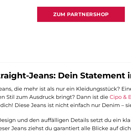
ZUM PARTNERSHOP
traight-Jeans: Dein Statement 
ans, die mehr ist als nur ein Kleidungsstück? Eine
en Stil zum Ausdruck bringt? Dann ist die
Cipo & 
dich! Diese Jeans ist nicht einfach nur Denim – si
sign und den auffälligen Details setzt du ein klar
ser Jeans ziehst du garantiert alle Blicke auf dich