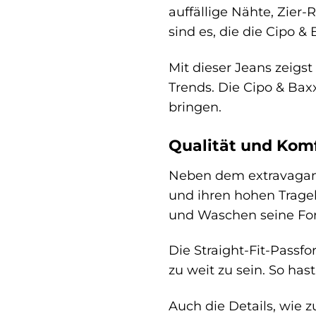
auffällige Nähte, Zier-
sind es, die die Cipo 
Mit dieser Jeans zeigst
Trends. Die Cipo & Bax
bringen.
Qualität und Kom
Neben dem extravagant
und ihren hohen Trage
und Waschen seine For
Die Straight-Fit-Passf
zu weit zu sein. So h
Auch die Details, wie 