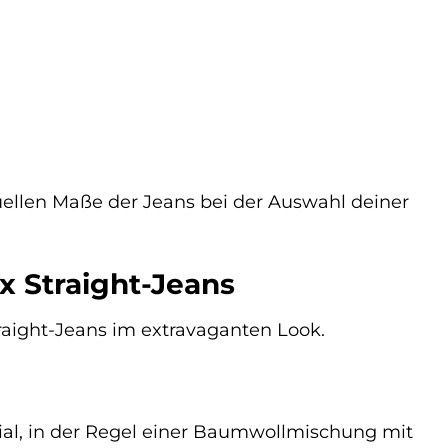
uellen Maße der Jeans bei der Auswahl deiner
x Straight-Jeans
traight-Jeans im extravaganten Look.
al, in der Regel einer Baumwollmischung mit