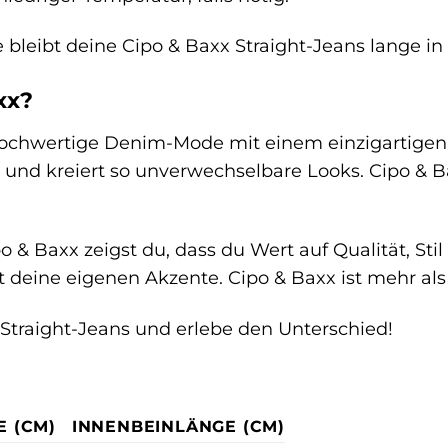
ge bleibt deine Cipo & Baxx Straight-Jeans lange 
xx?
hochwertige Denim-Mode mit einem einzigartigen S
und kreiert so unverwechselbare Looks. Cipo & Ba
o & Baxx zeigst du, dass du Wert auf Qualität, Stil
deine eigenen Akzente. Cipo & Baxx ist mehr als nu
Straight-Jeans und erlebe den Unterschied!
 (CM)
INNENBEINLÄNGE (CM)