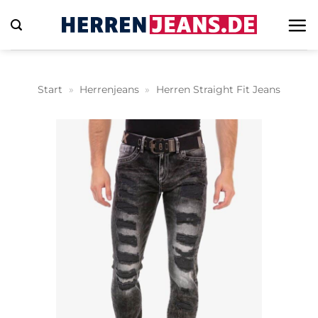
Zum
Inhalt
springen
Start
»
Herrenjeans
»
Herren Straight Fit Jeans