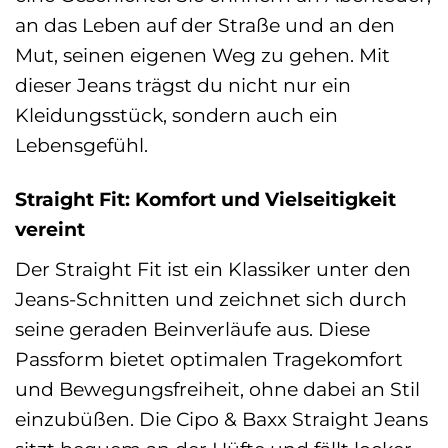
an das Leben auf der Straße und an den
Mut, seinen eigenen Weg zu gehen. Mit
dieser Jeans trägst du nicht nur ein
Kleidungsstück, sondern auch ein
Lebensgefühl.
Straight Fit: Komfort und Vielseitigkeit
vereint
Der Straight Fit ist ein Klassiker unter den
Jeans-Schnitten und zeichnet sich durch
seine geraden Beinverläufe aus. Diese
Passform bietet optimalen Tragekomfort
und Bewegungsfreiheit, ohne dabei an Stil
einzubüßen. Die Cipo & Baxx Straight Jeans