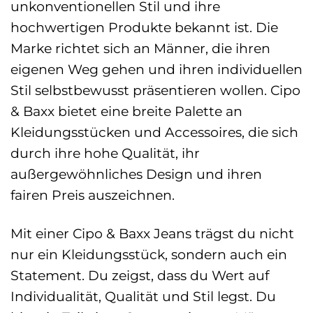
unkonventionellen Stil und ihre
hochwertigen Produkte bekannt ist. Die
Marke richtet sich an Männer, die ihren
eigenen Weg gehen und ihren individuellen
Stil selbstbewusst präsentieren wollen. Cipo
& Baxx bietet eine breite Palette an
Kleidungsstücken und Accessoires, die sich
durch ihre hohe Qualität, ihr
außergewöhnliches Design und ihren
fairen Preis auszeichnen.
Mit einer Cipo & Baxx Jeans trägst du nicht
nur ein Kleidungsstück, sondern auch ein
Statement. Du zeigst, dass du Wert auf
Individualität, Qualität und Stil legst. Du