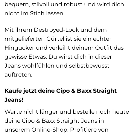
bequem, stilvoll und robust und wird dich
nicht im Stich lassen.
Mit ihrem Destroyed-Look und dem
mitgelieferten Gürtel ist sie ein echter
Hingucker und verleiht deinem Outfit das
gewisse Etwas. Du wirst dich in dieser
Jeans wohlfühlen und selbstbewusst
auftreten.
Kaufe jetzt deine Cipo & Baxx Straight
Jeans!
Warte nicht länger und bestelle noch heute
deine Cipo & Baxx Straight Jeans in
unserem Online-Shop. Profitiere von