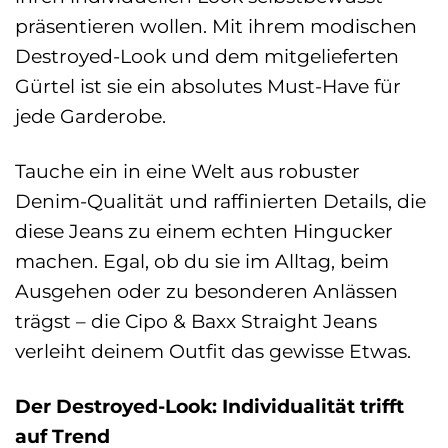
präsentieren wollen. Mit ihrem modischen
Destroyed-Look und dem mitgelieferten
Gürtel ist sie ein absolutes Must-Have für
jede Garderobe.
Tauche ein in eine Welt aus robuster
Denim-Qualität und raffinierten Details, die
diese Jeans zu einem echten Hingucker
machen. Egal, ob du sie im Alltag, beim
Ausgehen oder zu besonderen Anlässen
trägst – die Cipo & Baxx Straight Jeans
verleiht deinem Outfit das gewisse Etwas.
Der Destroyed-Look: Individualität trifft
auf Trend