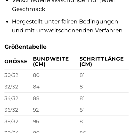
Verschiedene Waschungen für jeden
Geschmack
Hergestellt unter fairen Bedingungen
und mit umweltschonenden Verfahren
Größentabelle
BUNDWEITE
SCHRITTLÄNGE
GRÖSSE
(CM)
(CM)
30/32
80
81
32/32
84
81
34/32
88
81
36/32
92
81
38/32
96
81
30/34
80
86