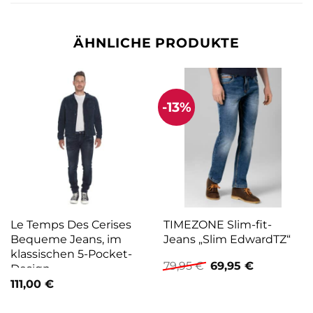
ÄHNLICHE PRODUKTE
-13%
Le Temps Des Cerises
TIMEZONE Slim-fit-
Bequeme Jeans, im
Jeans „Slim EdwardTZ“
klassischen 5-Pocket-
Ursprünglicher
Aktueller
79,95
€
69,95
€
Design
Preis
Preis
111,00
€
war:
ist:
79,95 €
69,95 €.