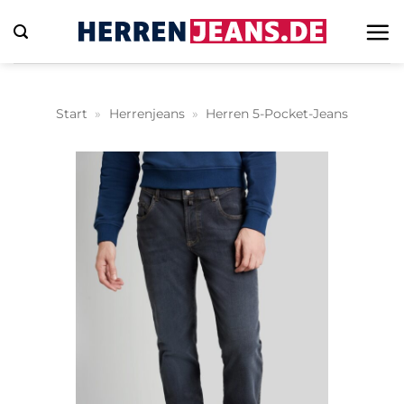
Zum
Inhalt
springen
Start
»
Herrenjeans
»
Herren 5-Pocket-Jeans