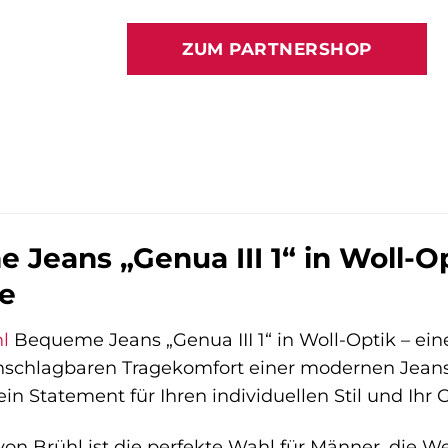
ZUM PARTNERSHOP
Jeans „Genua III 1“ in Woll-Opt
e
l
Bequeme Jeans „Genua III 1“ in Woll-Optik – ei
schlagbaren Tragekomfort einer modernen Jeans v
ein Statement für Ihren individuellen Stil und Ihr 
 von Brühl ist die perfekte Wahl für Männer, die W