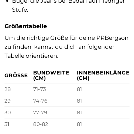
Bügel die Jeans bei Bedarf auf niedriger
Stufe.
Größentabelle
Um die richtige Größe für deine PRBergson
zu finden, kannst du dich an folgender
Tabelle orientieren:
BUNDWEITE
INNENBEINLÄNGE
GRÖSSE
(CM)
(CM)
28
71-73
81
29
74-76
81
30
77-79
81
31
80-82
81