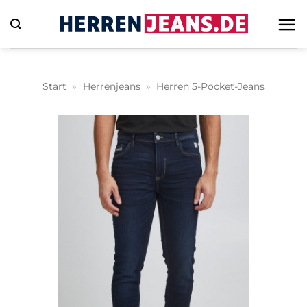
Zum
Inhalt
springen
Start
»
Herrenjeans
»
Herren 5-Pocket-Jeans