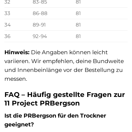
32
83-85
81
33
86-88
81
34
89-91
81
36
92-94
81
Hinweis:
Die Angaben können leicht
variieren. Wir empfehlen, deine Bundweite
und Innenbeinlänge vor der Bestellung zu
messen.
FAQ – Häufig gestellte Fragen zur
11 Project PRBergson
Ist die PRBergson für den Trockner
geeignet?