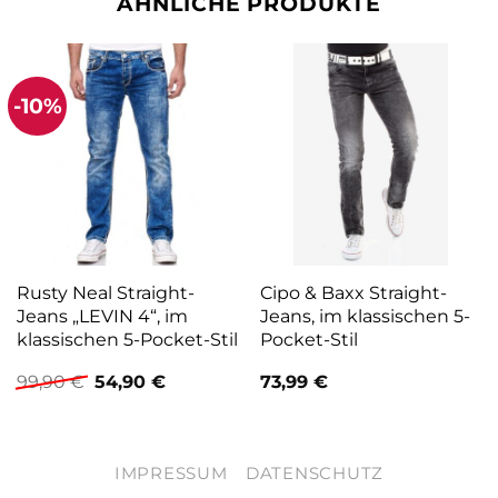
ÄHNLICHE PRODUKTE
-10%
Rusty Neal Straight-
Cipo & Baxx Straight-
Jeans „LEVIN 4“, im
Jeans, im klassischen 5-
klassischen 5-Pocket-Stil
Pocket-Stil
Ursprünglicher
Aktueller
99,90
€
54,90
€
73,99
€
Preis
Preis
war:
ist:
99,90 €
54,90 €.
IMPRESSUM
DATENSCHUTZ